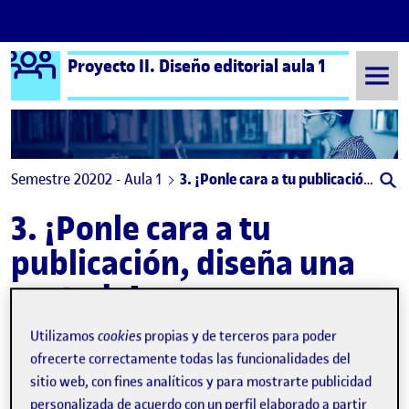
Logo Ágora
Proyecto II. Diseño editorial aula 1
Saltar al contenido
Semestre 20202 - Aula 1
3. ¡Ponle cara a tu publicación, diseña una portada!
3. ¡Ponle cara a tu
publicación, diseña una
portada!
Utilizamos
cookies
propias y de terceros para poder
¡PONLE CARA A TU PUBLICACIÓN, DISEÑA UNA PORTADA! – correcciones
Publicado por
ofrecerte correctamente todas las funcionalidades del
Publicado por
Andrea Rodríguez Martín
sitio web, con fines analíticos y para mostrarte publicidad
Visibilidad:
Fecha de publicación
6 abril, 2021 12:30 pm
en ¡PONLE CARA A TU PUBLICACIÓN,
Pública
-
6 Abr 2021
-
comentario
personalizada de acuerdo con un perfil elaborado a partir