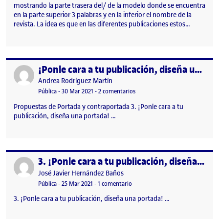
mostrando la parte trasera del/ de la modelo donde se encuentra
en la parte superior 3 palabras y en la inferior el nombre de la
revista. La idea es que en las diferentes publicaciones estos…
¡Ponle cara a tu publicación, diseña una portada!
Publicado por
Publicado por
Andrea Rodríguez Martín
Visibilidad:
Fecha de publicación
en ¡Ponle cara a tu publicación,
Pública
-
30 Mar 2021
-
2 comentarios
Propuestas de Portada y contraportada 3. ¡Ponle cara a tu
publicación, diseña una portada! …
3. ¡Ponle cara a tu publicación, diseña una portada!
Publicado por
Publicado por
José Javier Hernández Baños
Visibilidad:
Fecha de publicación
6 abril, 2021 5:01 pm
en 3. ¡Ponle cara a tu publicación
Pública
-
25 Mar 2021
-
1 comentario
3. ¡Ponle cara a tu publicación, diseña una portada! …