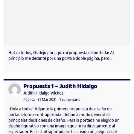
Hola a todos, Os dejo por aquí mi propuesta de portada: Al
principio me decanté por una porta a doble página, pero…
Propuesta 1 – Judith Hidalgo
Publicado por
Publicado por
Judith Hidalgo Vilchez
Visibilidad:
Fecha de publicación
31 marzo, 2021 3:38 pm
en Propuesta 1 – Judith Hidalgo
Pública
-
31 Mar 2021
-
1 comentario
¡Hola a todxs! Adjunto la primera propuesta de diseño de
portada-lomo-contraportada. Defino a modo general las
principales decisiones de diseño: Para la portada he elegido un
diseño figurativo con una imagen que mira directamente al
espectador. En la contraportada se ha creado un juego visual