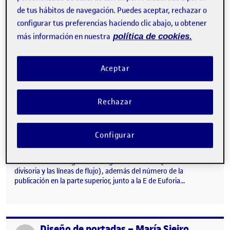
Buenas Adjunto las dos ediciones de la revista Euforia, con las
de tus hábitos de navegación. Puedes aceptar, rechazar o
correcciones mencionadas. Saludos 3. ¡Ponle cara a tu
configurar tus preferencias haciendo clic abajo, u obtener
publicación, diseña una portada! …
más información en nuestra
política de cookies.
Aceptar
Propuesta portadas, Correciones
Publicado por
Publicado por
Diego Moreno Ramírez de la Piscina
Visibilidad:
Fecha de publicación
en Propuesta portadas, Correciones
Pública
-
5 Abr 2021
-
comentario
Rechazar
Hola Priscila, He incorporado los elementos que me
mencionaste: un subtítulo con la fecha de la publicación,
tipografía Elephant regular con un tamaño de 10 puntos para
Configurar
conservar la proporción geometrica (x2), los títulares de los
artículos (Elephant tamaño 20 puntos), y los elementos del
lomo: 2 bandas negras con un grosor de 2 mm (como la línea
divisoria y las líneas de flujo), además del número de la
publicación en la parte superior, junto a la E de Euforia…
Diseño de portadas – María Sieiro
Publicado por