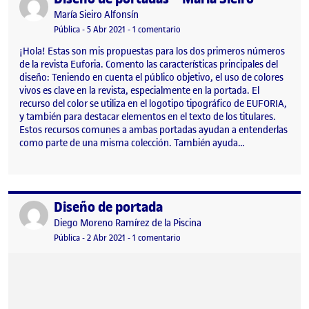
Publicado por
María Sieiro Alfonsín
Visibilidad:
Fecha de publicación
en Diseño de portadas – María Siei
Pública
-
5 Abr 2021
-
1 comentario
¡Hola! Estas son mis propuestas para los dos primeros números
de la revista Euforia. Comento las características principales del
diseño: Teniendo en cuenta el público objetivo, el uso de colores
vivos es clave en la revista, especialmente en la portada. El
recurso del color se utiliza en el logotipo tipográfico de EUFORIA,
y también para destacar elementos en el texto de los titulares.
Estos recursos comunes a ambas portadas ayudan a entenderlas
como parte de una misma colección. También ayuda…
Diseño de portada
Publicado por
Publicado por
Diego Moreno Ramírez de la Piscina
Visibilidad:
Fecha de publicación
en Diseño de portada
Pública
-
2 Abr 2021
-
1 comentario