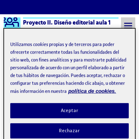
Logo Ágora
Proyecto II. Diseño editorial aula 1
Saltar al contenido
Utilizamos
cookies
propias y de terceros para poder
ofrecerte correctamente todas las funcionalidades del
sitio web, con fines analíticos y para mostrarte publicidad
Semestre 20202 - Aula 1
30 Marzo, 2021
personalizada de acuerdo con un perfil elaborado a partir
30 Marzo, 2021
de tus hábitos de navegación. Puedes aceptar, rechazar o
configurar tus preferencias haciendo clic abajo, u obtener
más información en nuestra
política de cookies.
¡Ponle cara a tu publicación, diseña una portada!
Publicado por
Publicado por
Andrea Rodríguez Martín
Visibilidad:
Fecha de publicación
en ¡Ponle cara a tu publicación,
Pública
-
30 Mar 2021
-
2 comentarios
Aceptar
Propuestas de Portada y contraportada 3. ¡Ponle cara a tu
publicación, diseña una portada! …
Rechazar