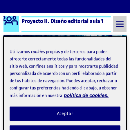
Logo Ágora
Proyecto II. Diseño editorial aula 1
Saltar al contenido
Utilizamos
cookies
propias y de terceros para poder
Semestre 20202 - Aula 1
Andrea Rodríguez Martín
ofrecerte correctamente todas las funcionalidades del
sitio web, con fines analíticos y para mostrarte publicidad
Andrea Rodríguez Martín
personalizada de acuerdo con un perfil elaborado a partir
de tus hábitos de navegación. Puedes aceptar, rechazar o
configurar tus preferencias haciendo clic abajo, u obtener
¡Vamos al interior de la publicación!
Publicado por
más información en nuestra
política de cookies.
Publicado por
Andrea Rodríguez Martín
Visibilidad:
Fecha de publicación
en ¡Vamos al interior de la publica
Pública
-
21 Abr 2021
-
1 comentario
¡Buenos días! Adjunto mi propuesta para sumario e interior
Aceptar
revista Euforia Reestructuré la retícula ya que en la Pec2 no
estaba proporcionada, como también los elementos en la caja
compositiva. El sumario se extiende a las dos paginas,