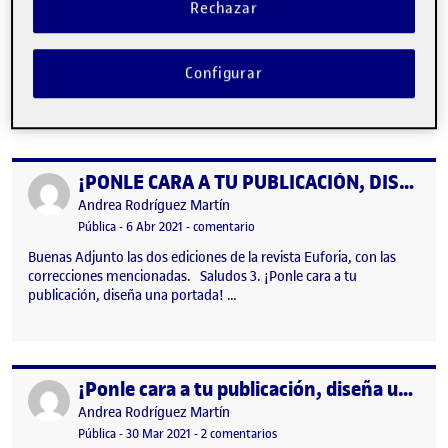
Rechazar
combinando tipografías y colores en la composición además de
diferenciar diversos niveles de peso en el texto, reflejando la idea
gráfica «hecho a mano». Se añade un trazo simbolizando el
bordado o cosido de tejido de la revista. La composición del
Configurar
articulo…
¡PONLE CARA A TU PUBLICACIÓN, DISEÑA UNA PORTADA! – correcciones
Publicado por
Publicado por
Andrea Rodríguez Martín
Visibilidad:
Fecha de publicación
6 abril, 2021 12:30 pm
en ¡PONLE CARA A TU PUBLICACIÓN,
Pública
-
6 Abr 2021
-
comentario
Buenas Adjunto las dos ediciones de la revista Euforia, con las
correcciones mencionadas. Saludos 3. ¡Ponle cara a tu
publicación, diseña una portada! …
¡Ponle cara a tu publicación, diseña una portada!
Publicado por
Publicado por
Andrea Rodríguez Martín
Visibilidad:
Fecha de publicación
en ¡Ponle cara a tu publicación,
Pública
-
30 Mar 2021
-
2 comentarios