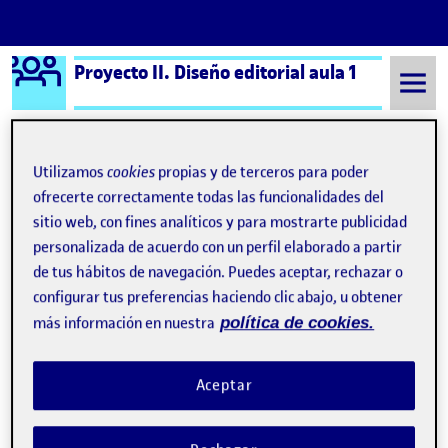
Logo Ágora
Proyecto II. Diseño editorial aula 1
Saltar al contenido
Utilizamos
cookies
propias y de terceros para poder
Semestre 20202 - Aula 1
José Javier Hernández Baños
ofrecerte correctamente todas las funcionalidades del
sitio web, con fines analíticos y para mostrarte publicidad
José Javier Hernández
personalizada de acuerdo con un perfil elaborado a partir
de tus hábitos de navegación. Puedes aceptar, rechazar o
Baños
configurar tus preferencias haciendo clic abajo, u obtener
más información en nuestra
política de cookies.
Propuesta Web – PEC 5
Publicado por
Publicado por
José Javier Hernández Baños
Aceptar
Visibilidad:
Fecha de publicación
17 mayo, 2021 3:31 pm
en Propuesta Web – PEC 5
Pública
-
13 May 2021
-
1 comentario
Esta es mi propuesta para la web de la revista Euforia, en este
link se puede ver la web en funcionamiento, web responsiva