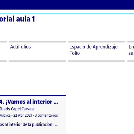
orial aula 1
ActiFolios
Espacio de Aprendizaje
En
Folio
su
4. ¡Vamos al interior de la publicación!
o por
Publicado por
Shady Capel Carvajal
antalla!
Visibilidad:
Fecha de publicación
26 abril, 2021 7:56 pm
en 4. ¡Vamos al interior de la publicación!
Pública
-
22 Abr 2021
-
3 comentarios
s al interior de la publicación! …