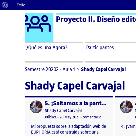
Acerca de WordPress
+ Folio
Logo Ágora
Proyecto II. Diseño edit
Saltar al contenido
¿Qué es una Ágora?
Participantes
Semestre 20202 - Aula 1
Shady Capel Carvajal
Shady Capel Carvajal
5. ¡Saltamos a la pantalla!
Publicado por
Publicad
Publicado por
Shady Capel Carvajal
Visibilidad:
Fecha de publicación
en 5. ¡Saltamos a la p
Pública
-
20 May 2021
-
comentario
Mi propuesta sobre la adaptación web de
4. ¡Vamo
EUPHORIA está construida sobre una