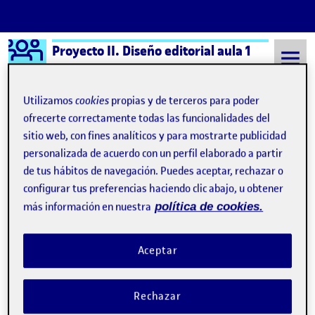
Logo Ágora
Proyecto II. Diseño editorial aula 1
Saltar al contenido
Utilizamos
cookies
propias y de terceros para poder
ofrecerte correctamente todas las funcionalidades del
sitio web, con fines analíticos y para mostrarte publicidad
Semestre 20202 - Aula 1
31 Marzo, 2021
personalizada de acuerdo con un perfil elaborado a partir
31 Marzo, 2021
de tus hábitos de navegación. Puedes aceptar, rechazar o
configurar tus preferencias haciendo clic abajo, u obtener
más información en nuestra
política de cookies.
Propuesta 1 – Judith Hidalgo
Publicado por
Publicado por
Judith Hidalgo Vilchez
Visibilidad:
Fecha de publicación
31 marzo, 2021 3:38 pm
en Propuesta 1 – Judith Hidalgo
Pública
-
31 Mar 2021
-
1 comentario
Aceptar
¡Hola a todxs! Adjunto la primera propuesta de diseño de
portada-lomo-contraportada. Defino a modo general las
Rechazar
principales decisiones de diseño: Para la portada he elegido un
diseño figurativo con una imagen que mira directamente al